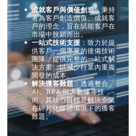
成就客戶與價值創造
：秉持
著為客戶創造價值、成就客
戶的理念，旨在賦能客戶在
市場中脫穎而出。
一站式技術支援
：致力於提
供客戶一個專業的後備技術
團隊，提供完整的一站式解
決方案，以減少行業內重複
開發的成本。
解決獲客難題
：透過整合
AI、RPA 與大數據等技
術，其核心目標是解決企業
在碎片化媒體環境下的獲客
難題。